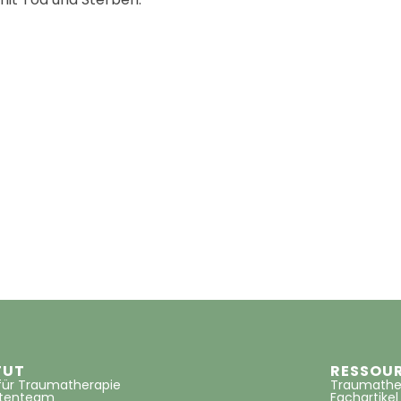
TUT
RESSOU
 für Traumatherapie
Traumathe
ntenteam
Fachartikel