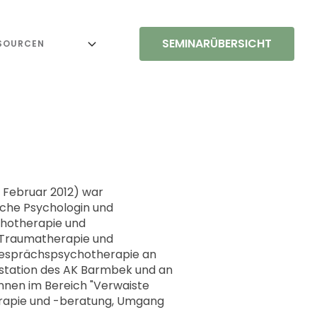
SEMINARÜBERSICHT
SOURCEN
6. Februar 2012) war
ische Psychologin und
ychotherapie und
n Traumatherapie und
 Gesprächspsychotherapie an
ivstation des AK Barmbek und an
nnen im Bereich "Verwaiste
erapie und -beratung, Umgang