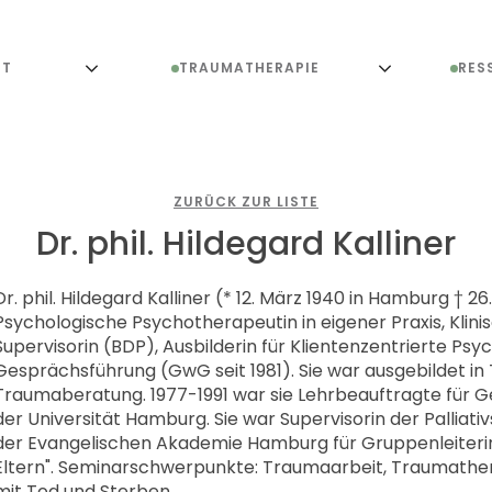
UT
TRAUMATHERAPIE
RES
ZURÜCK ZUR LISTE
Dr. phil. Hildegard Kalliner
Dr. phil. Hildegard Kalliner (* 12. März 1940 in Hamburg † 2
Psychologische Psychotherapeutin in eigener Praxis, Klin
Supervisorin (BDP), Ausbilderin für Klientenzentrierte Ps
Gesprächsführung (GwG seit 1981). Sie war ausgebildet i
Traumaberatung. 1977-1991 war sie Lehrbeauftragte für
der Universität Hamburg. Sie war Supervisorin der Palliat
der Evangelischen Akademie Hamburg für Gruppenleiteri
Eltern". Seminarschwerpunkte: Traumaarbeit, Traumath
mit Tod und Sterben.