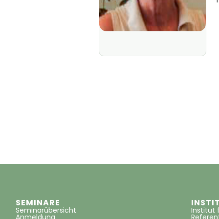
SEMINARE
INSTI
Seminarübersicht
Institut
Anmeldung
Refere