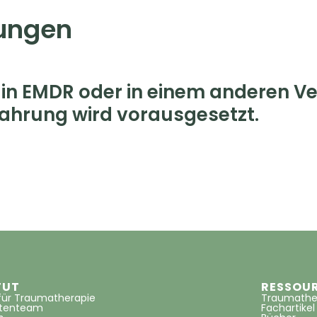
ungen
n EMDR oder in einem anderen Ve
rfahrung wird vorausgesetzt.
TUT
RESSOU
 für Traumatherapie
Traumathe
ntenteam
Fachartikel