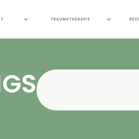
UT
TRAUMATHERAPIE
RES
NGS-
gelegt sind, beginnt di