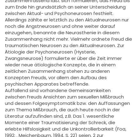
Zusammenfassend läßt sich formulieren, daß Freud bis
zum Ende hin grundsätzlich an seiner Unterscheidung
zwischen Aktual- und Psychoneurosen festhielt.
Allerdings zählte er letztlich zu den Aktualneurosen nur
noch die Angstneurosen und ohne weiter darauf
einzugehen, benannte die Neurasthenie in diesem
Zusammenhang nicht mehr. Vielmehr ordnete Freud die
traumatischen Neurosen zu den Aktualneurosen. Zur
Ätiologie der Psychoneurosen (Hysterie,
Zwangsneurose) formulierte er über die Zeit immer
wieder neue ätiologische Konzepte, die in einem
zeitlichen Zusammenhang stehen zu anderen
Konzepten Freuds, vor allem den Aufbau des
psychischen Apparates betreffende.
Auffallend sind vorhandene Gemeinsamkeiten
zwischen Freuds Ansichten zum sexuellen Mißbrauch
und dessen Folgesymptomatik bzw. den Auffassungen
zum Thema Mißbrauch, die auch heute noch in der
Literatur aufzufinden sind, z.B. Das 1. wesentliche
Momente einer Traumatisierung der Schreck, die
erlebte Hilfslosigkeit und die Unkontrollierbarkeit (Foa,
1992; . Meichenbaum, 1994, S. 22) seien. 2 zur