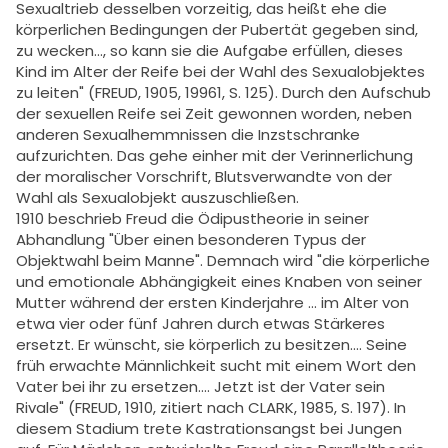
Sexualtrieb desselben vorzeitig, das heißt ehe die
körperlichen Bedingungen der Pubertät gegeben sind,
zu wecken..., so kann sie die Aufgabe erfüllen, dieses
Kind im Alter der Reife bei der Wahl des Sexualobjektes
zu leiten" (FREUD, 1905, 19961, S. 125). Durch den Aufschub
der sexuellen Reife sei Zeit gewonnen worden, neben
anderen Sexualhemmnissen die Inzstschranke
aufzurichten. Das gehe einher mit der Verinnerlichung
der moralischer Vorschrift, Blutsverwandte von der
Wahl als Sexualobjekt auszuschließen.
1910 beschrieb Freud die Ödipustheorie in seiner
Abhandlung "Über einen besonderen Typus der
Objektwahl beim Manne". Demnach wird "die körperliche
und emotionale Abhängigkeit eines Knaben von seiner
Mutter während der ersten Kinderjahre ... im Alter von
etwa vier oder fünf Jahren durch etwas Stärkeres
ersetzt. Er wünscht, sie körperlich zu besitzen.... Seine
früh erwachte Männlichkeit sucht mit einem Wort den
Vater bei ihr zu ersetzen.... Jetzt ist der Vater sein
Rivale" (FREUD, 1910, zitiert nach CLARK, 1985, S. 197). In
diesem Stadium trete Kastrationsangst bei Jungen