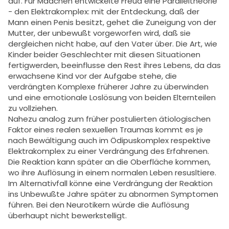
auf. Für Mädchen entwickelte Freud eine Paralleltheorie
- den Elektrakomplex: mit der Entdeckung, daß der
Mann einen Penis besitzt, gehet die Zuneigung von der
Mutter, der unbewußt vorgeworfen wird, daß sie
dergleichen nicht habe, auf den Vater über. Die Art, wie
Kinder beider Geschlechter mit diesen Situationen
fertigwerden, beeinflusse den Rest ihres Lebens, da das
erwachsene Kind vor der Aufgabe stehe, die
verdrängten Komplexe früherer Jahre zu überwinden
und eine emotionale Loslösung von beiden Elternteilen
zu vollziehen.
Nahezu analog zum früher postulierten ätiologischen
Faktor eines realen sexuellen Traumas kommt es je
nach Bewältigung auch im Ödipuskomplex respektive
Elektrakomplex zu einer Verdrängung des Erfahrenen.
Die Reaktion kann später an die Oberfläche kommen,
wo ihre Auflösung in einem normalen Leben resusltiere.
Im Alternativfall könne eine Verdrängung der Reaktion
ins Unbewußte Jahre später zu abnormen Symptomen
führen. Bei den Neurotikern würde die Auflösung
überhaupt nicht bewerkstelligt.