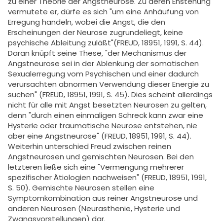
zu einer Theorie der Angstneurose. Zu deren Enstehung
vermutete er, dürfe es sich "um eine Anhäufung von
Erregung handeln, wobei die Angst, die den
Erscheinungen der Neurose zugrundeliegt, keine
psychische Ableitung zuläßt"(FREUD, 18951, 1991, S. 44).
Daran knüpft seine These, "der Mechanismus der
Angstneurose sei in der Ablenkung der somatischen
Sexualerregung vom Psychischen und einer dadurch
verursachten abnormen Verwendung dieser Energie zu
suchen" (FREUD, 18951, 1991, S. 45). Dies scheint allerdings
nicht für alle mit Angst besetzten Neurosen zu gelten,
denn "durch einen einmaligen Schreck kann zwar eine
Hysterie oder traumatische Neurose entstehen, nie
aber eine Angstneurose" (FREUD, 18951, 1991, S. 44).
Weiterhin unterschied Freud zwischen reinen
Angstneurosen und gemischten Neurosen. Bei den
letzteren ließe sich eine "Vermengung mehrerer
spezifischer Ätiologien nachweisen" (FREUD, 18951, 1991,
S. 50). Gemischte Neurosen stellen eine
Symptomkombination aus reiner Angstneurose und
anderen Neurosen (Neurasthenie, Hysterie und
Zwangsvorstellungen) dar.