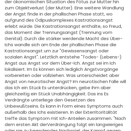
der ökonomischen Situation des Fötus zur Mutter hin
zum Objektverlust (der Mutter). Eine weitere Wandlung
der Angst finde in der phallischen Phase statt, wo
aufgrund des Ödipuskomplexes Kastrationsangst
erlebt würde. Die Kastrationsangst enthalte, so Freud,
das Moment der Trennungsangst (Trennung vom
Genital). Durch die stärker werdende Macht des Über-
Ichs wandle sich am Ende der phallischen Phase die
Kastrationsangst um zur "Gewissensangst oder
sozialen Angst". Letztlich entstehe "Todes- (Lebens-)
Angst aus Angst vor dem Über-Ich. Angst sei im Ich
lokalisiert. Im Es können sich lediglich Angstvorgänge
vorbereiten oder vollziehen. Was unterscheidet aber
Angst von neurotischer Angst? Im neurotischen Falle will
das Ich ein Stück Es unterdrücken, gebe ihm aber
gleichzeitig ein Stück Unabhängigkeit. Das ins Es
Verdrängte unterliege den Gesetzen des
Unbewußtseins. Es kann in Form eines Symptoms auch
außerhalb des Ichs existieren. In der Exterritoritalität
treffe das Symptom mit Ich-Anteilen zusammen. "Nach
dem ersten Akt derVerdrängung folgt ein langwieriges
oder nie zu beendendes Nachspiel, der Kampf gegen