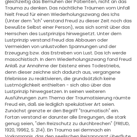
gleichzeitig das Bemühen der Patienten, nicht an das
Trauma zu denken. Das nächtliche Träumen vom Unfall
hielt Freud für einen Wiederholungszwang des Ichs
(Unter dem "Ich" verstand Freud zu dieser Zeit noch das
bewußte Selbst einer Person), was sich somit über das
Herrschen des Lustprinzips hinwegsetzt. Unter dem
Lustprinzip verstand Freud das Abbauen oder
Vermeiden von unlustvollen Spannungen und der
Erzeugung bzw. das Erstreben von Lust. Das Ich werde
masochistisch. In dem Wiederholungszwang fand Freud
Anlaß zur Annahme der Existenz eines Todestriebs,
denn dieser zeichne sich dadurch aus, vergangene
Erlebnisse zu reaktivieren, die grundsätzlich keine
Lustmöglichkeit enthielten - sich also über das
Lustprinzip hinwegsetzen. In seinen weiteren
Ausführungen zum Thema der Traumatisierung räumte
Freud ein, daß sie lediglich spekulativer Art seien.
Zunächst grenzte er den Begriff "traumatisch" ein.
Fortan verstand er darunter alle Erregungen, die stark
genug seien, "den Reizschutz zu durchbrechen" (FREUD,
1920, 19962, S. 214). Ein Trauma sei demnach ein
Vorkommnis, das den seelischen Reizapparat überflute,