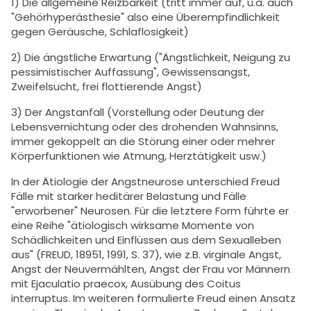
1) Die allgemeine Reizbarkeit (tritt immer auf, u.a. auch
"Gehörhyperästhesie" also eine Überempfindlichkeit
gegen Geräusche, Schlaflosigkeit)
2) Die ängstliche Erwartung ("Ängstlichkeit, Neigung zu
pessimistischer Auffassung", Gewissensangst,
Zweifelsucht, frei flottierende Angst)
3) Der Angstanfall (Vorstellung oder Deutung der
Lebensvernichtung oder des drohenden Wahnsinns,
immer gekoppelt an die Störung einer oder mehrer
Körperfunktionen wie Atmung, Herztätigkeit usw.)
In der Ätiologie der Angstneurose unterschied Freud
Fälle mit starker heditärer Belastung und Fälle
"erworbener" Neurosen. Für die letztere Form führte er
eine Reihe "ätiologisch wirksame Momente von
Schädlichkeiten und Einflüssen aus dem Sexualleben
aus" (FREUD, 18951, 1991, S. 37), wie z.B. virginale Angst,
Angst der Neuvermählten, Angst der Frau vor Männern
mit Ejaculatio praecox, Ausübung des Coitus
interruptus. Im weiteren formulierte Freud einen Ansatz