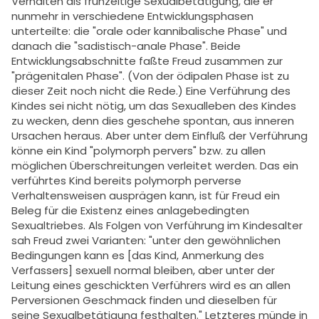
Verhalten als frühzeitige Sexualbetätigung, die er
nunmehr in verschiedene Entwicklungsphasen
unterteilte: die "orale oder kannibalische Phase" und
danach die "sadistisch-anale Phase". Beide
Entwicklungsabschnitte faßte Freud zusammen zur
"prägenitalen Phase". (Von der ödipalen Phase ist zu
dieser Zeit noch nicht die Rede.) Eine Verführung des
Kindes sei nicht nötig, um das Sexualleben des Kindes
zu wecken, denn dies geschehe spontan, aus inneren
Ursachen heraus. Aber unter dem Einfluß der Verführung
könne ein Kind "polymorph pervers" bzw. zu allen
möglichen Überschreitungen verleitet werden. Das ein
verführtes Kind bereits polymorph perverse
Verhaltensweisen ausprägen kann, ist für Freud ein
Beleg für die Existenz eines anlagebedingten
Sexualtriebes. Als Folgen von Verführung im Kindesalter
sah Freud zwei Varianten: "unter den gewöhnlichen
Bedingungen kann es [das Kind, Anmerkung des
Verfassers] sexuell normal bleiben, aber unter der
Leitung eines geschickten Verführers wird es an allen
Perversionen Geschmack finden und dieselben für
seine Sexualbetätigung festhalten." Letzteres münde in