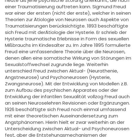
heute als jene psychische Störung anerkannt, die nach
einer Traumatisierung auftreten kann. Sigmund Freud
war einer der ersten (nicht der erste), welcher in seinen
Theorien zur Ätiologie von Neurosen auch Aspekte von
Traumatisierungen berücksichtigte. 1893 beschäftigte
sich Freud mit derÄtiologie der Hysterie. Er schrieb der
Hysterie traumatische Erlebnisse in Form des sexuellen
Mißbrauchs im Kindesalter zu. Im Jahre 1895 formulierte
Freud eine umfassendere Theorie über die Neurosen,
denen allen eine somatische Wirkung von Störungen im
Sexualstoffwechsel zugrunde liege. Weiterhin
unterschied Freud zwischen Aktual- (Neurathenie,
Angstneurose) und Psychoneurosen (Hysterie,
Zwangsneurose). Mit der Entwicklung von Modellen z.B.
zum Aufbau des psychischen Apparates oder der
Entwicklung der infantilen Sexualität vollzog Freud auch
an seinen Neuroselehren Revisionen oder Ergänzungen.
1926 beschäftigte sich Freud noch einmal umfassend
mit einer theoretischen Auseinandersetzung zum
Angstphänomen. Hierin hielt er zwar weiterhin an der
Unterscheidung zwischen Aktual- und Psychoneurosen
fest, aber die Entstehungsmechanismen der