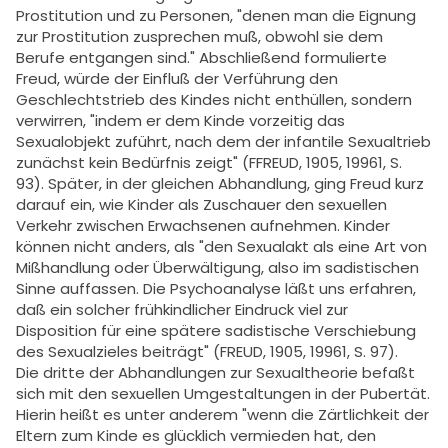
Prostitution und zu Personen, "denen man die Eignung
zur Prostitution zusprechen muß, obwohl sie dem
Berufe entgangen sind." Abschließend formulierte
Freud, würde der Einfluß der Verführung den
Geschlechtstrieb des Kindes nicht enthüllen, sondern
verwirren, "indem er dem Kinde vorzeitig das
Sexualobjekt zuführt, nach dem der infantile Sexualtrieb
zunächst kein Bedürfnis zeigt" (FFREUD, 1905, 19961, S.
93). Später, in der gleichen Abhandlung, ging Freud kurz
darauf ein, wie Kinder als Zuschauer den sexuellen
Verkehr zwischen Erwachsenen aufnehmen. Kinder
können nicht anders, als "den Sexualakt als eine Art von
Mißhandlung oder Überwältigung, also im sadistischen
Sinne auffassen. Die Psychoanalyse läßt uns erfahren,
daß ein solcher frühkindlicher Eindruck viel zur
Disposition für eine spätere sadistische Verschiebung
des Sexualzieles beiträgt" (FREUD, 1905, 19961, S. 97).
Die dritte der Abhandlungen zur Sexualtheorie befaßt
sich mit den sexuellen Umgestaltungen in der Pubertät.
Hierin heißt es unter anderem "wenn die Zärtlichkeit der
Eltern zum Kinde es glücklich vermieden hat, den